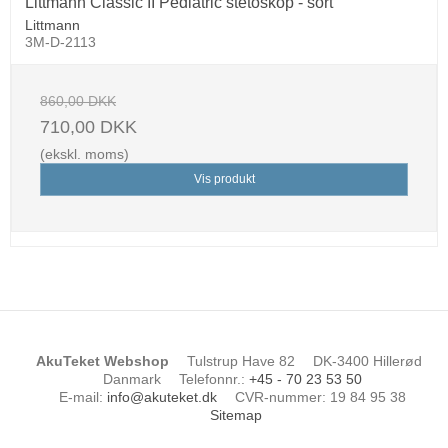
Littmann Classic II Pediatric stetoskop - sort
Littmann
3M-D-2113
860,00 DKK
710,00 DKK
(ekskl. moms)
Vis produkt
AkuTeket Webshop
Tulstrup Have 82
DK-3400 Hillerød
Danmark
Telefonnr.
:
+45 - 70 23 53 50
E-mail
:
info@akuteket.dk
CVR-nummer
:
19 84 95 38
Sitemap