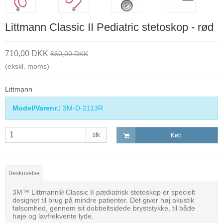
Littmann Classic II Pediatric stetoskop - rød
710,00 DKK
860,00 DKK
(ekskl. moms)
Littmann
Model/Varenr.:
3M-D-2113R
stk
Køb
Beskrivelse
3M™ Littmann® Classic II pædiatrisk stetoskop er specielt
designet til brug på mindre patienter. Det giver høj akustik
følsomhed, gennem sit dobbeltsidede bryststykke, til både
høje og lavfrekvente lyde.