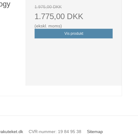
logy
1.975,00 DKK
1.775,00 DKK
(ekskl. moms)
Vis produkt
akuteket.dk
CVR-nummer
:
19 84 95 38
Sitemap