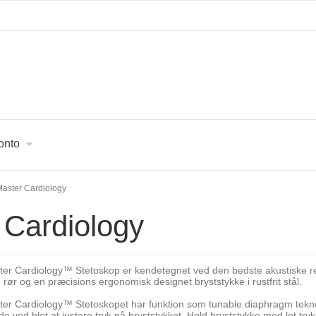
onto
Master Cardiology
 Cardiology
r Cardiology™ Stetoskop er kendetegnet ved den bedste akustiske res
ør og en præcisions ergonomisk designet bryststykke i rustfrit stål.
r Cardiology™ Stetoskopet har funktion som tunable diaphragm teknol
de ved blot at justere tryk på bryststykket. Hold bryststykke med let tryk