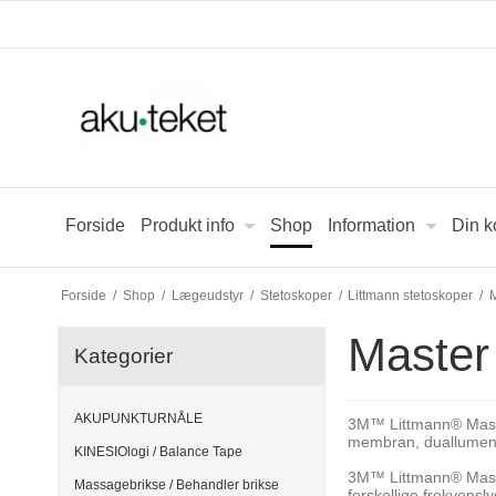
Forside
Produkt info
Shop
Information
Din k
Forside
/
Shop
/
Lægeudstyr
/
Stetoskoper
/
Littmann stetoskoper
/
Master
Kategorier
AKUPUNKTURNÅLE
3M™ Littmann® Maste
membran, duallumen r
KINESIOlogi / Balance Tape
3M™ Littmann® Maste
Massagebrikse / Behandler brikse
forskellige frekvensly