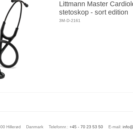
Littmann Master Cardio
stetoskop - sort edition
3M-D-2161
00 Hillerød
Danmark
Telefonnr.
:
+45 - 70 23 53 50
E-mail
:
info@