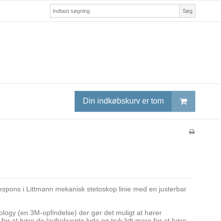
Søg
Din indkøbskurv er tom
pons i Littmann mekanisk stetoskop linie med en justerbar
ogy (en 3M-opfindelse) der gør det muligt at hører
 for at høre de lavfrekvente lyde og tryk lidt mere for at høre