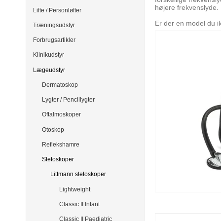
højere frekvenslyde.
Lifte / Personløfter
Er der en model du i
Træningsudstyr
Forbrugsartikler
Klinikudstyr
Lægeudstyr
Dermatoskop
Lygter / Pencillygter
Oftalmoskoper
Otoskop
Reflekshamre
Stetoskoper
Littmann stetoskoper
Lightweight
Classic II Infant
Classic II Paediatric