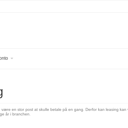
onto
g
 være en stor post at skulle betale på en gang. Derfor kan leasing kan v
ge år i branchen.