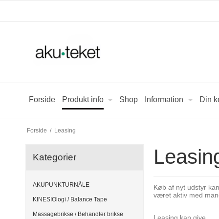
Forside
Produkt info
Shop
Information
Din k
Forside
/
Leasing
Leasin
Kategorier
AKUPUNKTURNÅLE
Køb af nyt udstyr kan
været aktiv med man
KINESIOlogi / Balance Tape
Massagebrikse / Behandler brikse
Leasing kan give