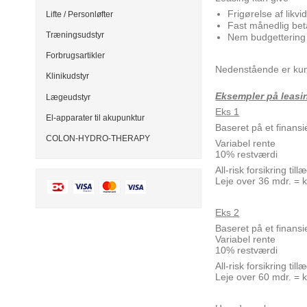
Frigørelse af likvid
Lifte / Personløfter
Fast månedlig beta
Træningsudstyr
Nem budgettering
Forbrugsartikler
Nedenstående er kun 
Klinikudstyr
Eksempler på leasi
Lægeudstyr
Eks 1
El-apparater til akupunktur
Baseret på et finans
COLON-HYDRO-THERAPY
Variabel rente
10% restværdi
All-risk forsikring til
Leje over 36 mdr. = k
Eks 2
Baseret på et finans
Variabel rente
10% restværdi
All-risk forsikring til
Leje over 60 mdr. = k